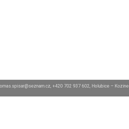
tomas.spisar@seznam.cz, +420 702 937 602, Holubice – Kozine